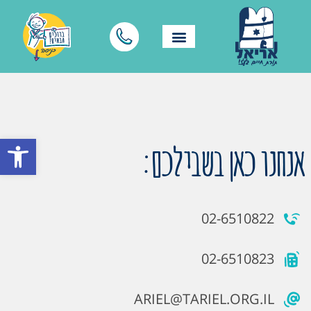
פתח סרגל
אנחנו כאן בשבילכם:
02-6510822
02-6510823
ARIEL@TARIEL.ORG.IL