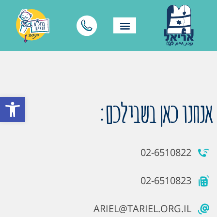
פתח סרגל
אנחנו כאן בשבילכם:
02-6510822
02-6510823
ARIEL@TARIEL.ORG.IL