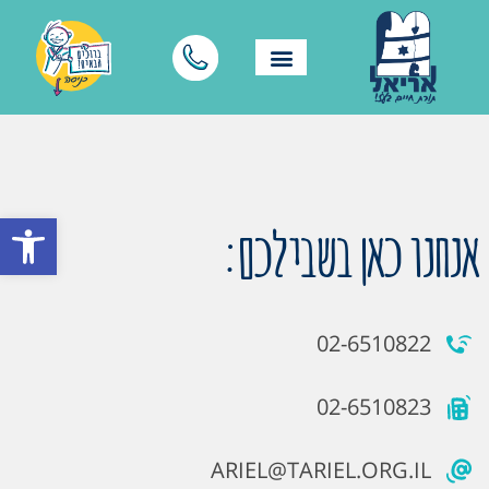
פתח סרגל
אנחנו כאן בשבילכם:
02-6510822
02-6510823
ARIEL@TARIEL.ORG.IL