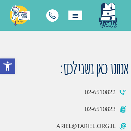
פתח סרגל
אנחנו כאן בשבילכם:
02-6510822
02-6510823
ARIEL@TARIEL.ORG.IL