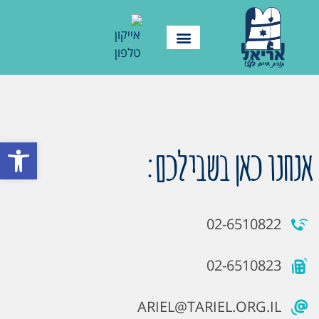
פתח סרגל
אנחנו כאן בשבילכם:
02-6510822
02-6510823
ARIEL@TARIEL.ORG.IL