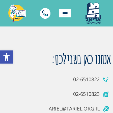
פתח סרגל
אנחנו כאן בשבילכם:
02-6510822
02-6510823
ARIEL@TARIEL.ORG.IL