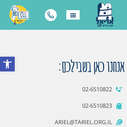
פתח סרגל
אנחנו כאן בשבילכם:
02-6510822
02-6510823
ARIEL@TARIEL.ORG.IL