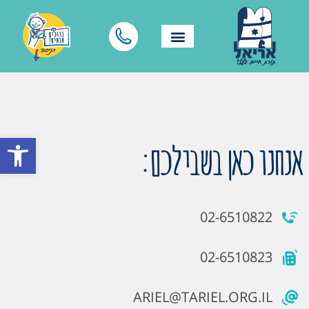
פתח סרגל
אנחנו כאן בשבילכם:
02-6510822
02-6510823
ARIEL@TARIEL.ORG.IL