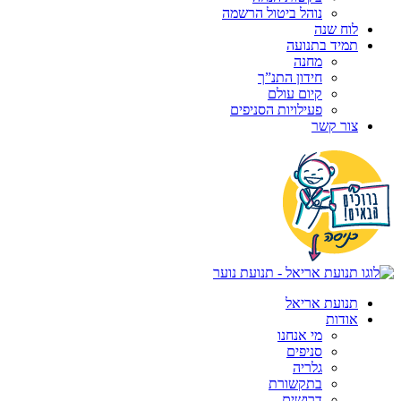
נוהל ביטול הרשמה
לוח שנה
תמיד בתנועה
מחנה
חידון התנ”ך
קיום עולם
פעילויות הסניפים
צור קשר
תנועת אריאל
אודות
מי אנחנו
סניפים
גלריה
בתקשורת
דרושים