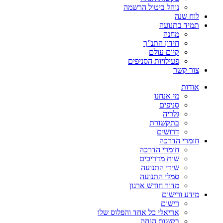
נוהל ביטול הרשמה
לוח שנה
תמיד בתנועה
מחנה
חידון התנ”ך
קיום עולם
פעילויות הסניפים
צור קשר
אודות
מי אנחנו
סניפים
גלריה
בתקשורת
דרושים
חומרי הדרכה
חומרי הדרכה
שות מדריכים
שירי התנועה
סמלי התנועה
מדור חודש ארגון
מידע ורישום
רישום
אריאלי כל אחד והפלוס שלו
בקשות הנחה