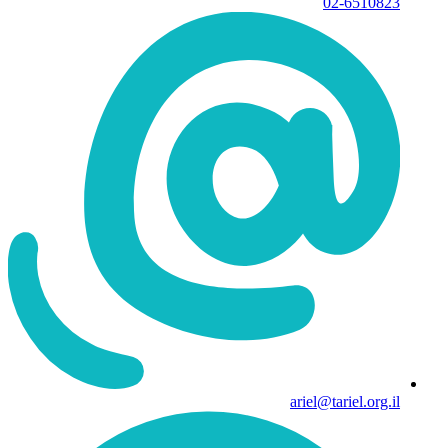
02-6510823
ariel@tariel.org.il