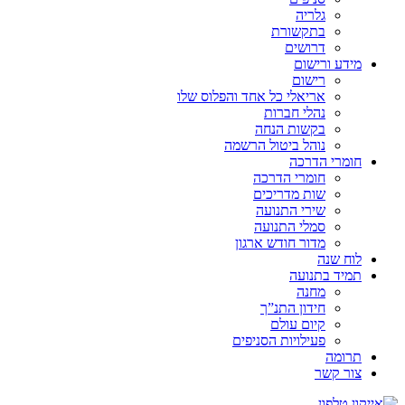
גלריה
בתקשורת
דרושים
מידע ורישום
רישום
אריאלי כל אחד והפלוס שלו
נהלי חברות
בקשות הנחה
נוהל ביטול הרשמה
חומרי הדרכה
חומרי הדרכה
שות מדריכים
שירי התנועה
סמלי התנועה
מדור חודש ארגון
לוח שנה
תמיד בתנועה
מחנה
חידון התנ”ך
קיום עולם
פעילויות הסניפים
תרומה
צור קשר