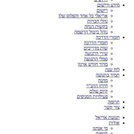
מידע ורישום
רישום
אריאלי כל אחד והפלוס שלו
נהלי חברות
בקשות הנחה
נוהל ביטול הרשמה
חומרי הדרכה
חומרי הדרכה
שות מדריכים
שירי התנועה
סמלי התנועה
מדור חודש ארגון
לוח שנה
תמיד בתנועה
מחנה
חידון התנ”ך
קיום עולם
פעילויות הסניפים
תרומה
צור קשר
תנועת אריאל
אודות
מי אנחנו
סניפים