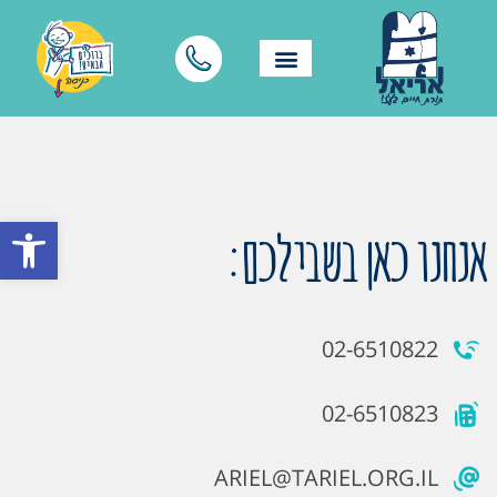
פתח סרגל
אנחנו כאן בשבילכם:
02-6510822
02-6510823
ARIEL@TARIEL.ORG.IL