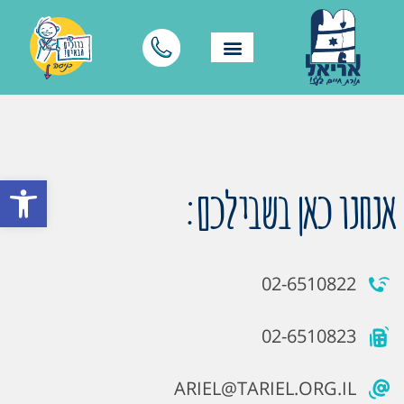
פתח סרגל
אנחנו כאן בשבילכם:
02-6510822
02-6510823
ARIEL@TARIEL.ORG.IL