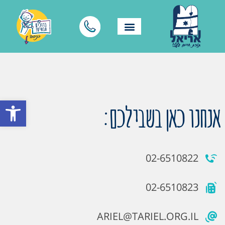
פתח סרגל
אנחנו כאן בשבילכם:
02-6510822
02-6510823
ARIEL@TARIEL.ORG.IL