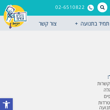
02-6510822
תמיד בתנועה
צור קשר
:
קשרות
לה
פים
פתח סרגל
טרדות
תנועה