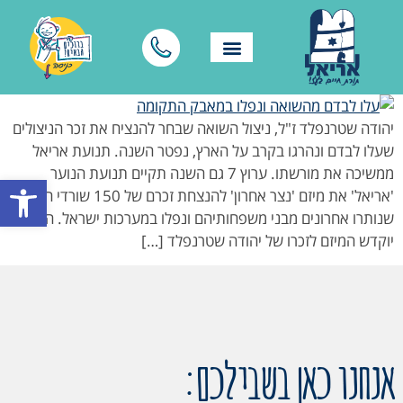
יהודה שטרנפלד ז"ל, ניצול השואה שבחר להנציח את זכר הניצולים
שעלו לבדם ונהרגו בקרב על הארץ, נפטר השנה. תנועת אריאל
ממשיכה את מורשתו. ערוץ 7 גם השנה תקיים תנועת הנוער
פתח סרגל
'אריאל' את מיזם 'נצר אחרון' להנצחת זכרם של 150 שורדי השואה
שנותרו אחרונים מבני משפחותיהם ונפלו במערכות ישראל. השנה
יוקדש המיזם לזכרו של יהודה שטרנפלד […]
אנחנו כאן בשבילכם: