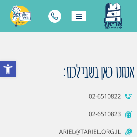
פתח סרגל
אנחנו כאן בשבילכם:
02-6510822
02-6510823
ARIEL@TARIEL.ORG.IL