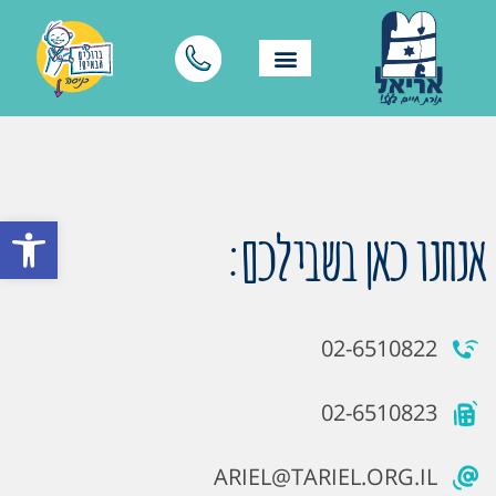
פתח סרגל
אנחנו כאן בשבילכם:
02-6510822
02-6510823
ARIEL@TARIEL.ORG.IL