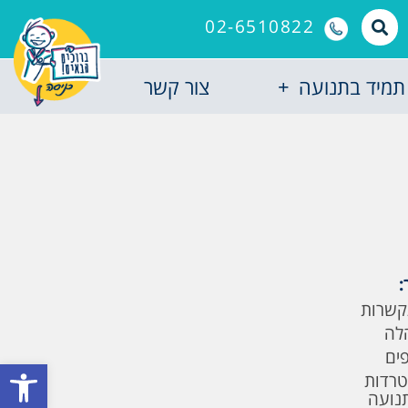
02-6510822
תמיד בתנועה
צור קשר
:
קשרות
לה
פים
פתח סרגל
טרדות
תנועה