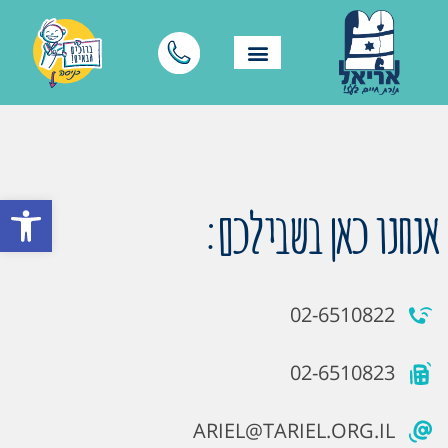
פתח סרגל
אנחנו כאן בשבילכם:
02-6510822
02-6510823
ARIEL@TARIEL.ORG.IL