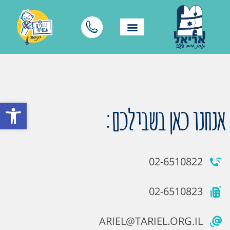
פתח סרגל
אנחנו כאן בשבילכם:
02-6510822
02-6510823
ARIEL@TARIEL.ORG.IL