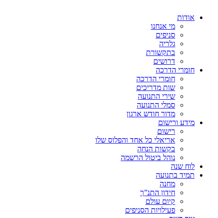
אודות
מי אנחנו
סניפים
גלריה
בתקשורת
דרושים
חומרי הדרכה
חומרי הדרכה
שות מדריכים
שירי התנועה
סמלי התנועה
מדור חודש ארגון
מידע ורישום
רישום
אריאלי כל אחד והפלוס שלו
בקשות הנחה
נוהל ביטול הרשמה
לוח שנה
תמיד בתנועה
מחנה
חידון התנ”ך
קיום עולם
פעילויות הסניפים