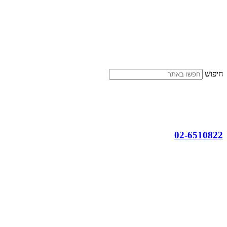
דלג
לתוכן
חיפוש
02-6510822