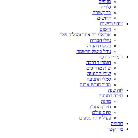
סניפים
גלריה
בתקשורת
דרושים
מידע ורישום
רישום
אריאלי כל אחד והפלוס שלו
נהלי חברות
בקשות הנחה
נוהל ביטול הרשמה
חומרי הדרכה
חומרי הדרכה
שות מדריכים
שירי התנועה
סמלי התנועה
מדור חודש ארגון
לוח שנה
תמיד בתנועה
מחנה
חידון התנ”ך
קיום עולם
פעילויות הסניפים
תרומה
צור קשר