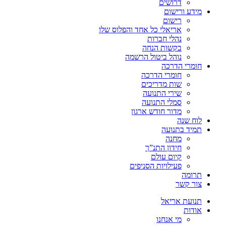
דרושים
מידע ורישום
רישום
אריאלי כל אחד והפלוס שלו
נהלי חברות
בקשות הנחה
נוהל ביטול הרשמה
חומרי הדרכה
חומרי הדרכה
שות מדריכים
שירי התנועה
סמלי התנועה
מדור חודש ארגון
לוח שנה
תמיד בתנועה
מחנה
חידון התנ”ך
קיום עולם
פעילויות הסניפים
תרומה
צור קשר
תנועת אריאל
אודות
מי אנחנו