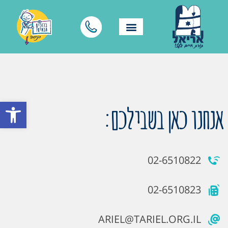
פתח סרגל
אנחנו כאן בשבילכם:
02-6510822
02-6510823
ARIEL@TARIEL.ORG.IL