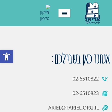
פתח סרגל
אנחנו כאן בשבילכם:
02-6510822
02-6510823
ARIEL@TARIEL.ORG.IL