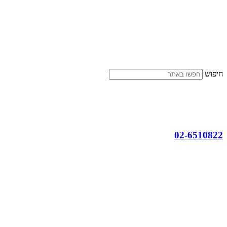
דלג
לתוכן
חיפוש
02-6510822