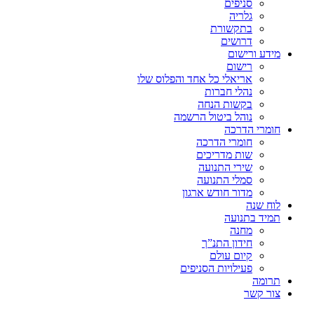
סניפים
גלריה
בתקשורת
דרושים
מידע ורישום
רישום
אריאלי כל אחד והפלוס שלו
נהלי חברות
בקשות הנחה
נוהל ביטול הרשמה
חומרי הדרכה
חומרי הדרכה
שות מדריכים
שירי התנועה
סמלי התנועה
מדור חודש ארגון
לוח שנה
תמיד בתנועה
מחנה
חידון התנ”ך
קיום עולם
פעילויות הסניפים
תרומה
צור קשר