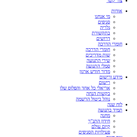
צור קשר
אודות
מי אנחנו
סניפים
גלריה
בתקשורת
דרושים
חומרי הדרכה
חומרי הדרכה
שות מדריכים
שירי התנועה
סמלי התנועה
מדור חודש ארגון
מידע ורישום
רישום
אריאלי כל אחד והפלוס שלו
בקשות הנחה
נוהל ביטול הרשמה
לוח שנה
תמיד בתנועה
מחנה
חידון התנ”ך
קיום עולם
פעילויות הסניפים