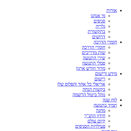
אודות
מי אנחנו
סניפים
גלריה
בתקשורת
דרושים
חומרי הדרכה
חומרי הדרכה
שות מדריכים
שירי התנועה
סמלי התנועה
מדור חודש ארגון
מידע ורישום
רישום
אריאלי כל אחד והפלוס שלו
בקשות הנחה
נוהל ביטול הרשמה
לוח שנה
תמיד בתנועה
מחנה
חידון התנ”ך
קיום עולם
פעילויות הסניפים