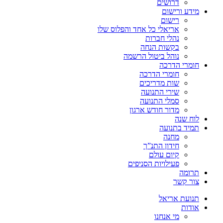
דרושים
מידע ורישום
רישום
אריאלי כל אחד והפלוס שלו
נהלי חברות
בקשות הנחה
נוהל ביטול הרשמה
חומרי הדרכה
חומרי הדרכה
שות מדריכים
שירי התנועה
סמלי התנועה
מדור חודש ארגון
לוח שנה
תמיד בתנועה
מחנה
חידון התנ”ך
קיום עולם
פעילויות הסניפים
תרומה
צור קשר
תנועת אריאל
אודות
מי אנחנו