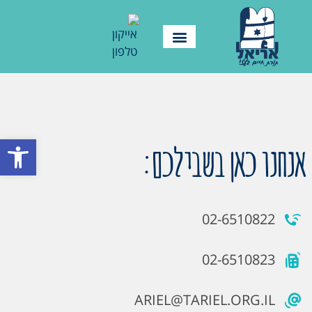
פתח סרגל
אנחנו כאן בשבילכם:
02-6510822
02-6510823
ARIEL@TARIEL.ORG.IL