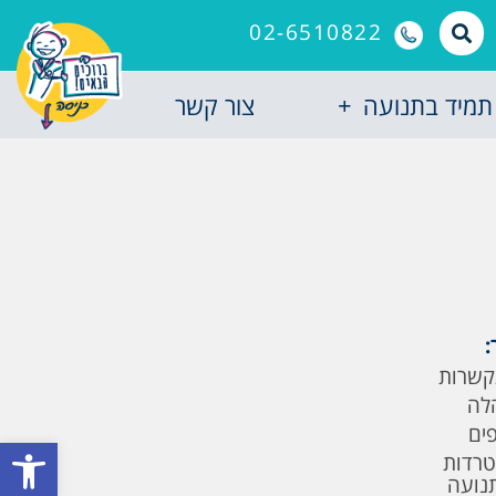
02-6510822
תמיד בתנועה
צור קשר
:
קשרות
לה
פים
פתח סרגל
טרדות
תנועה