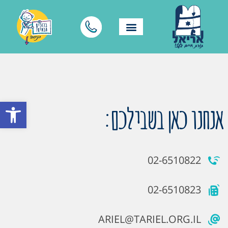
פתח סרגל
אנחנו כאן בשבילכם:
02-6510822
02-6510823
ARIEL@TARIEL.ORG.IL