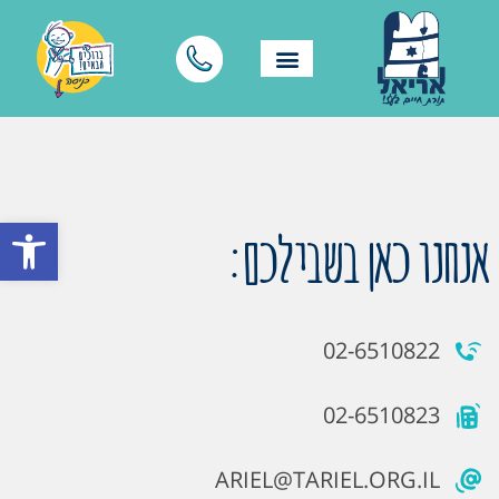
פתח סרגל
אנחנו כאן בשבילכם:
02-6510822
02-6510823
ARIEL@TARIEL.ORG.IL