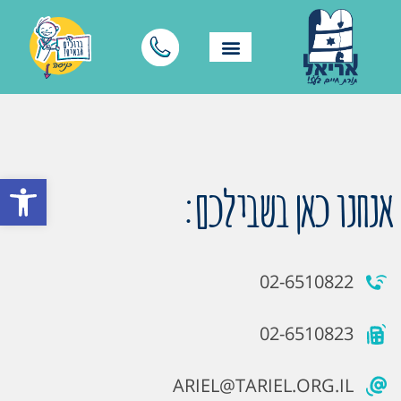
פתח סרגל
אנחנו כאן בשבילכם:
02-6510822
02-6510823
ARIEL@TARIEL.ORG.IL