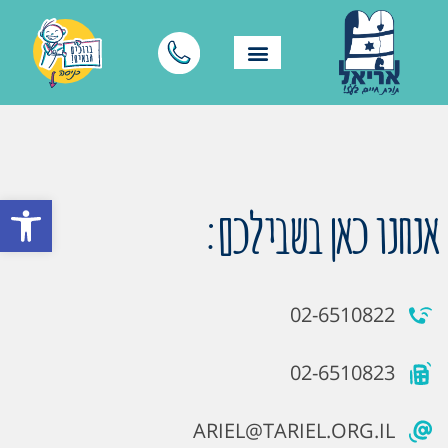
פתח סרגל
אנחנו כאן בשבילכם:
02-6510822
02-6510823
ARIEL@TARIEL.ORG.IL