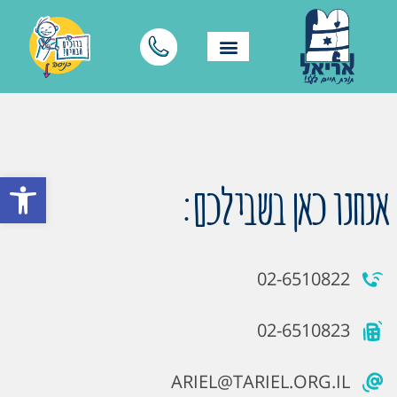
פתח סרגל
אנחנו כאן בשבילכם:
02-6510822
02-6510823
ARIEL@TARIEL.ORG.IL