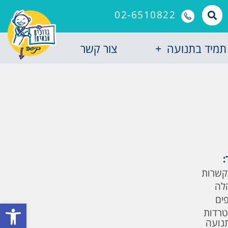
02-6510822
תמיד בתנועה
צור קשר
:
קשרות
לה
פים
פתח סרגל
טרדות
תנועה