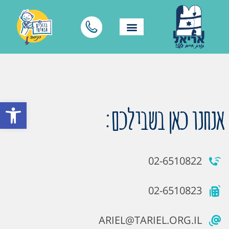
פתח סרגל
אנחנו כאן בשבילכם:
02-6510822
02-6510823
ARIEL@TARIEL.ORG.IL