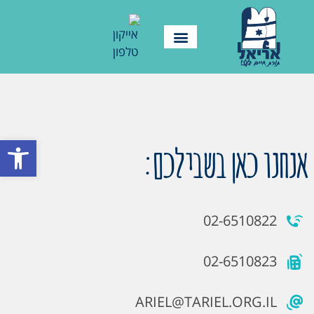
פתח סרגל
אנחנו כאן בשבילכם:
02-6510822
02-6510823
ARIEL@TARIEL.ORG.IL