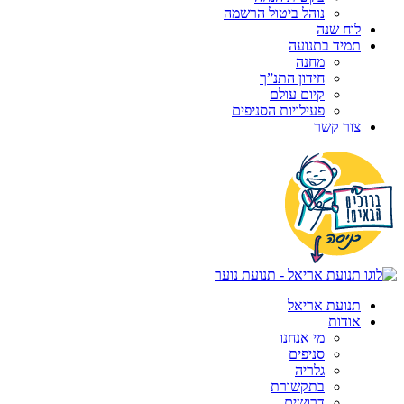
נוהל ביטול הרשמה
לוח שנה
תמיד בתנועה
מחנה
חידון התנ”ך
קיום עולם
פעילויות הסניפים
צור קשר
תנועת אריאל
אודות
מי אנחנו
סניפים
גלריה
בתקשורת
דרושים