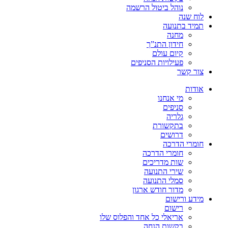
נוהל ביטול הרשמה
לוח שנה
תמיד בתנועה
מחנה
חידון התנ”ך
קיום עולם
פעילויות הסניפים
צור קשר
אודות
מי אנחנו
סניפים
גלריה
בתקשורת
דרושים
חומרי הדרכה
חומרי הדרכה
שות מדריכים
שירי התנועה
סמלי התנועה
מדור חודש ארגון
מידע ורישום
רישום
אריאלי כל אחד והפלוס שלו
בקשות הנחה