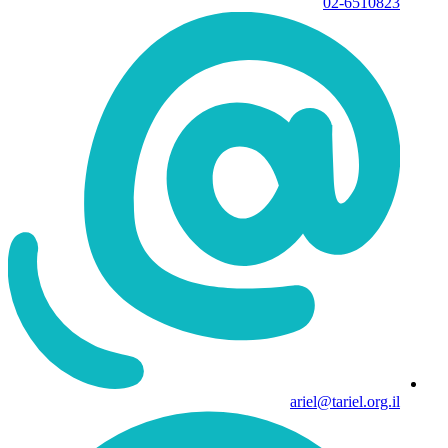
02-6510823
ariel@tariel.org.il