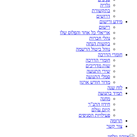
גלריה
בתקשורת
דרושים
מידע ורישום
רישום
אריאלי כל אחד והפלוס שלו
נהלי חברות
בקשות הנחה
נוהל ביטול הרשמה
חומרי הדרכה
חומרי הדרכה
שות מדריכים
שירי התנועה
סמלי התנועה
מדור חודש ארגון
לוח שנה
תמיד בתנועה
מחנה
חידון התנ”ך
קיום עולם
פעילויות הסניפים
תרומה
צור קשר