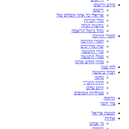
מידע ורישום
רישום
אריאלי כל אחד והפלוס שלו
נהלי חברות
בקשות הנחה
נוהל ביטול הרשמה
חומרי הדרכה
חומרי הדרכה
שות מדריכים
שירי התנועה
סמלי התנועה
מדור חודש ארגון
לוח שנה
תמיד בתנועה
מחנה
חידון התנ”ך
קיום עולם
פעילויות הסניפים
תרומה
צור קשר
תנועת אריאל
אודות
מי אנחנו
סניפים