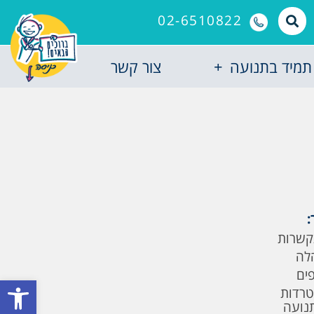
02-6510822
תמיד בתנועה
צור קשר
:
קשרות
לה
פים
פתח סרגל
טרדות
תנועה