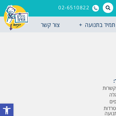
02-6510822
תמיד בתנועה
צור קשר
:
קשרות
לה
פים
פתח סרגל
טרדות
תנועה