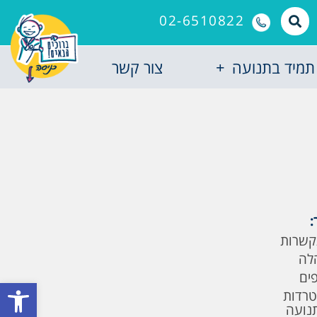
02-6510822
תמיד בתנועה
צור קשר
:
קשרות
לה
פים
פתח סרגל
טרדות
תנועה