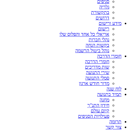
סניפים
גלריה
בתקשורת
דרושים
מידע ורישום
רישום
אריאלי כל אחד והפלוס שלו
נהלי חברות
בקשות הנחה
נוהל ביטול הרשמה
חומרי הדרכה
חומרי הדרכה
שות מדריכים
שירי התנועה
סמלי התנועה
מדור חודש ארגון
לוח שנה
תמיד בתנועה
מחנה
חידון התנ”ך
קיום עולם
פעילויות הסניפים
תרומה
צור קשר