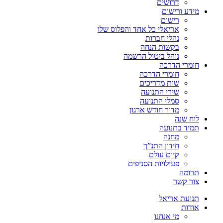
דרושים
מידע ורישום
רישום
אריאלי כל אחד והפלוס שלו
נהלי חברות
בקשות הנחה
נוהל ביטול הרשמה
חומרי הדרכה
חומרי הדרכה
שות מדריכים
שירי התנועה
סמלי התנועה
מדור חודש ארגון
לוח שנה
תמיד בתנועה
מחנה
חידון התנ”ך
קיום עולם
פעילויות הסניפים
תרומה
צור קשר
תנועת אריאל
אודות
מי אנחנו