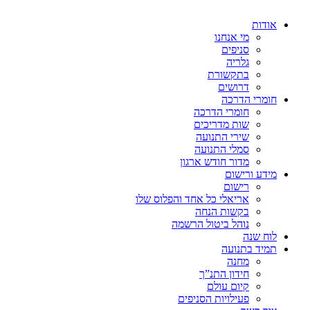
אודות
מי אנחנו
סניפים
גלריה
בתקשורת
דרושים
חומרי הדרכה
חומרי הדרכה
שות מדריכים
שירי התנועה
סמלי התנועה
מדור חודש ארגון
מידע ורישום
רישום
אריאלי כל אחד והפלוס שלו
בקשות הנחה
נוהל ביטול הרשמה
לוח שנה
תמיד בתנועה
מחנה
חידון התנ”ך
קיום עולם
פעילויות הסניפים