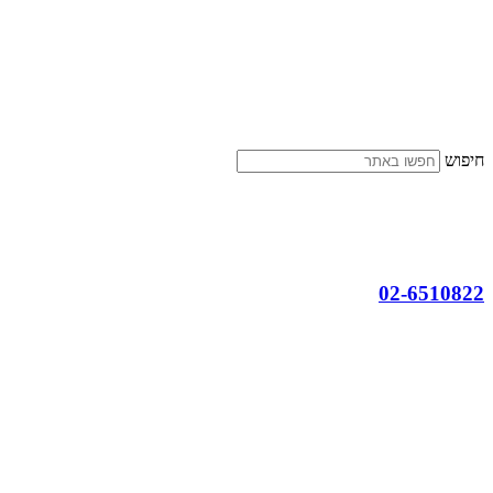
דלג
לתוכן
חיפוש
02-6510822