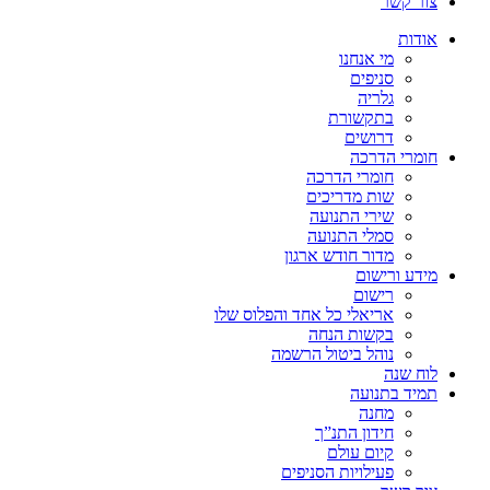
צור קשר
אודות
מי אנחנו
סניפים
גלריה
בתקשורת
דרושים
חומרי הדרכה
חומרי הדרכה
שות מדריכים
שירי התנועה
סמלי התנועה
מדור חודש ארגון
מידע ורישום
רישום
אריאלי כל אחד והפלוס שלו
בקשות הנחה
נוהל ביטול הרשמה
לוח שנה
תמיד בתנועה
מחנה
חידון התנ”ך
קיום עולם
פעילויות הסניפים