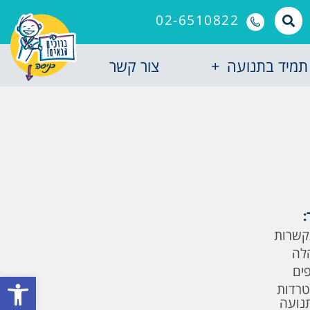
02-6510822
תמיד בתנועה
צור קשר
:
קשרות
לה
פים
פתח סרגל
טרדות
תנועה