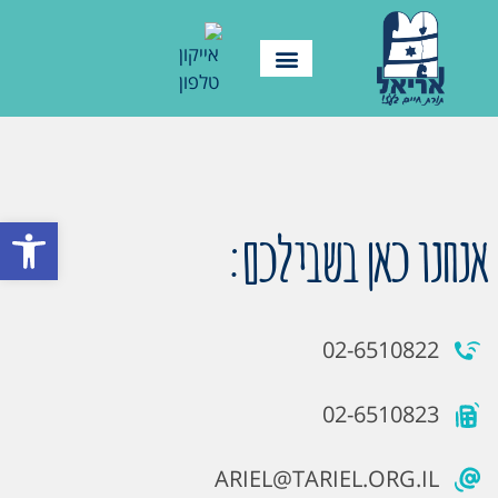
פתח סרגל
אנחנו כאן בשבילכם:
02-6510822
02-6510823
ARIEL@TARIEL.ORG.IL