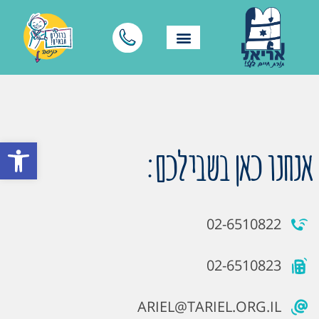
פתח סרגל
אנחנו כאן בשבילכם:
02-6510822
02-6510823
ARIEL@TARIEL.ORG.IL