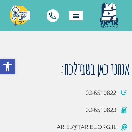
פתח סרגל
אנחנו כאן בשבילכם:
02-6510822
02-6510823
ARIEL@TARIEL.ORG.IL