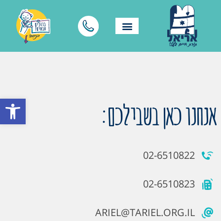
פתח סרגל
אנחנו כאן בשבילכם:
02-6510822
02-6510823
ARIEL@TARIEL.ORG.IL