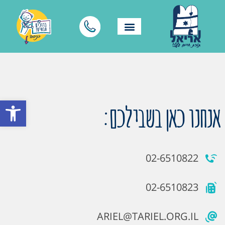
פתח סרגל
אנחנו כאן בשבילכם:
02-6510822
02-6510823
ARIEL@TARIEL.ORG.IL