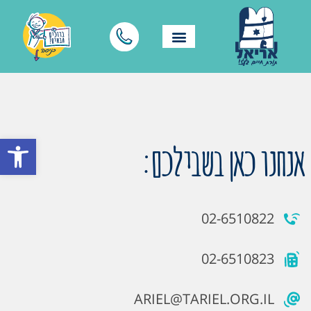
פתח סרגל
אנחנו כאן בשבילכם:
02-6510822
02-6510823
ARIEL@TARIEL.ORG.IL