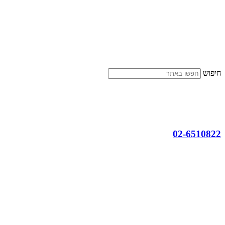
דלג
לתוכן
חיפוש
02-6510822