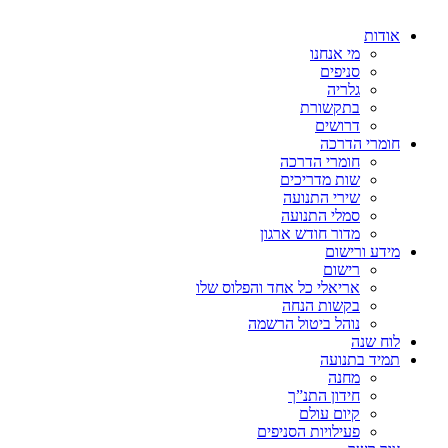
אודות
מי אנחנו
סניפים
גלריה
בתקשורת
דרושים
חומרי הדרכה
חומרי הדרכה
שות מדריכים
שירי התנועה
סמלי התנועה
מדור חודש ארגון
מידע ורישום
רישום
אריאלי כל אחד והפלוס שלו
בקשות הנחה
נוהל ביטול הרשמה
לוח שנה
תמיד בתנועה
מחנה
חידון התנ”ך
קיום עולם
פעילויות הסניפים