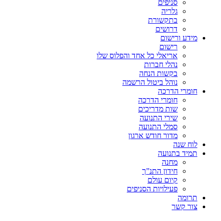
סניפים
גלריה
בתקשורת
דרושים
מידע ורישום
רישום
אריאלי כל אחד והפלוס שלו
נהלי חברות
בקשות הנחה
נוהל ביטול הרשמה
חומרי הדרכה
חומרי הדרכה
שות מדריכים
שירי התנועה
סמלי התנועה
מדור חודש ארגון
לוח שנה
תמיד בתנועה
מחנה
חידון התנ”ך
קיום עולם
פעילויות הסניפים
תרומה
צור קשר