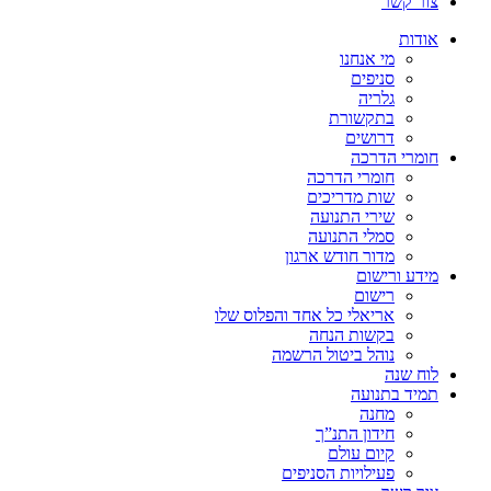
צור קשר
אודות
מי אנחנו
סניפים
גלריה
בתקשורת
דרושים
חומרי הדרכה
חומרי הדרכה
שות מדריכים
שירי התנועה
סמלי התנועה
מדור חודש ארגון
מידע ורישום
רישום
אריאלי כל אחד והפלוס שלו
בקשות הנחה
נוהל ביטול הרשמה
לוח שנה
תמיד בתנועה
מחנה
חידון התנ”ך
קיום עולם
פעילויות הסניפים