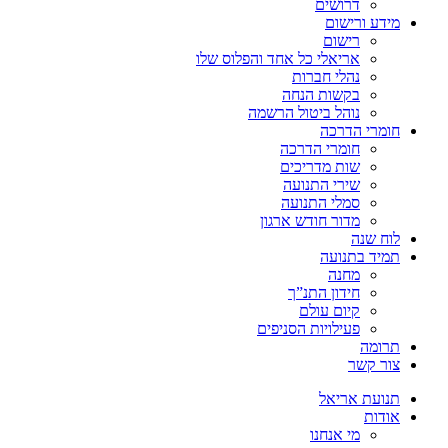
דרושים
מידע ורישום
רישום
אריאלי כל אחד והפלוס שלו
נהלי חברות
בקשות הנחה
נוהל ביטול הרשמה
חומרי הדרכה
חומרי הדרכה
שות מדריכים
שירי התנועה
סמלי התנועה
מדור חודש ארגון
לוח שנה
תמיד בתנועה
מחנה
חידון התנ”ך
קיום עולם
פעילויות הסניפים
תרומה
צור קשר
תנועת אריאל
אודות
מי אנחנו