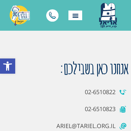
פתח סרגל
אנחנו כאן בשבילכם:
02-6510822
02-6510823
ARIEL@TARIEL.ORG.IL