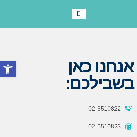
לוח שנה
צור קשר
תנועת אריאל
מידע ורישום
חומרי הדרכה
תמיד בתנועה
אנחנו כאן
פתח סרגל
בשבילכם:
02-6510822
02-6510823