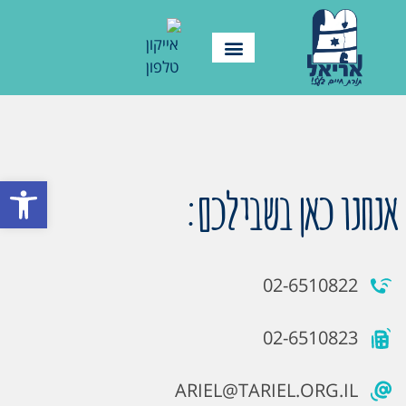
פתח סרגל
אנחנו כאן בשבילכם:
02-6510822
02-6510823
ARIEL@TARIEL.ORG.IL