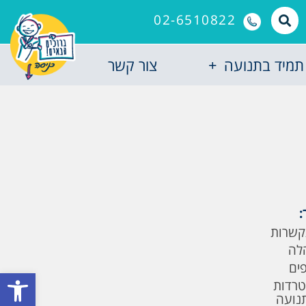
02-6510822
תמיד בתנועה
צור קשר
:
קשרות
לה
פים
פתח סרגל
טרדות
תנועה